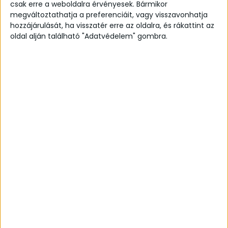
Elkészülés: 3-4 hét
csak erre a weboldalra érvényesek. Bármikor
Alapanyag: 14k fehér arany / 14k sárga arany
megváltoztathatja a preferenciáit, vagy visszavonhatja
hozzájárulását, ha visszatér erre az oldalra, és rákattint az
/ 14k vörös arany (rose gold)
oldal alján található "Adatvédelem" gombra.
Finish: fényes / selyemmatt
Női gyűrű sín: 1,4-1,8 mm
Férfi gyűrű sín: 1,8-2,2 mm
A sín egyedi kérésre lehet szélesebb. Ez esetben
keress minket
itt
!
Lehetőség van csak női vagy csak férfi gyűrű
választására is, ez esetben a nem kívánt típus
mindhárom legördülő menüjét állítsd ‘Nem
kérek’ opcióra!
Méretprobléma esetén természetesen tudunk
javítani a gyűrűkön, ám mivel minden ékszerünk
egyedi megrendelésre készül, ez minimális
többletköltséggel járhat. Amennyiben ilyen eset
merülne fel, vedd fel velünk a kapcsolatot
itt
.