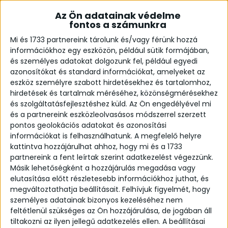
Az Ön adatainak védelme
fontos a számunkra
Mi és 1733 partnereink tárolunk és/vagy férünk hozzá
információkhoz egy eszközön, például sütik formájában,
és személyes adatokat dolgozunk fel, például egyedi
azonosítókat és standard információkat, amelyeket az
eszköz személyre szabott hirdetésekhez és tartalomhoz,
hirdetések és tartalmak méréséhez, közönségmérésekhez
és szolgáltatásfejlesztéshez küld.
Az Ön engedélyével mi
RUSTIC karikagyűrű
és a partnereink eszközleolvasásos módszerrel szerzett
From:
186,600
Ft
pontos geolokációs adatokat és azonosítási
információkat is felhasználhatunk. A megfelelő helyre
Kézzel készült, rusztikus karikagyűrű pár.
kattintva hozzájárulhat ahhoz, hogy mi és a 1733
A karika- és eljegyzési gyűrűket ajándékdobozba
partnereink a fent leírtak szerint adatkezelést végezzünk.
csomagoljuk.
Másik lehetőségként a hozzájárulás megadása vagy
elutasítása előtt részletesebb információkhoz juthat, és
Nagyíts a képekre a részletekért!
megváltoztathatja beállításait.
Felhívjuk figyelmét, hogy
személyes adatainak bizonyos kezeléséhez nem
Részletek:
feltétlenül szükséges az Ön hozzájárulása, de jogában áll
tiltakozni az ilyen jellegű adatkezelés ellen. A beállításai