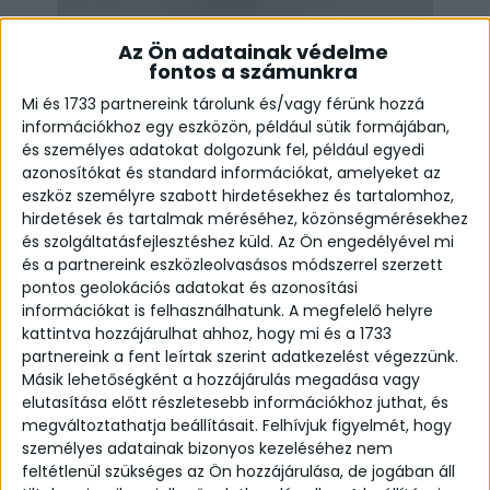
Az Ön adatainak védelme
fontos a számunkra
Mi és 1733 partnereink tárolunk és/vagy férünk hozzá
információkhoz egy eszközön, például sütik formájában,
és személyes adatokat dolgozunk fel, például egyedi
azonosítókat és standard információkat, amelyeket az
eszköz személyre szabott hirdetésekhez és tartalomhoz,
hirdetések és tartalmak méréséhez, közönségmérésekhez
és szolgáltatásfejlesztéshez küld.
Az Ön engedélyével mi
Moonstone bold gyűrű
és a partnereink eszközleolvasásos módszerrel szerzett
pontos geolokációs adatokat és azonosítási
From:
56,600
Ft
információkat is felhasználhatunk. A megfelelő helyre
kattintva hozzájárulhat ahhoz, hogy mi és a 1733
Fényes felületű, organikus gyűrű nyers holdkővel.
partnereink a fent leírtak szerint adatkezelést végezzünk.
Másik lehetőségként a hozzájárulás megadása vagy
Részletek:
elutasítása előtt részletesebb információkhoz juthat, és
megváltoztathatja beállításait.
Felhívjuk figyelmét, hogy
Elkészülés: 2-4 hét
személyes adatainak bizonyos kezeléséhez nem
Anyag: 925 Sterling Silver (Kérhető sárga-
feltétlenül szükséges az Ön hozzájárulása, de jogában áll
vagy vörös aranyozott ezüst változatban is!)