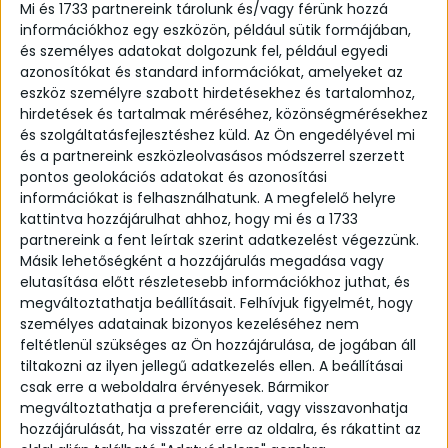
Mi és 1733 partnereink tárolunk és/vagy férünk hozzá
információkhoz egy eszközön, például sütik formájában,
és személyes adatokat dolgozunk fel, például egyedi
azonosítókat és standard információkat, amelyeket az
eszköz személyre szabott hirdetésekhez és tartalomhoz,
hirdetések és tartalmak méréséhez, közönségmérésekhez
és szolgáltatásfejlesztéshez küld.
Az Ön engedélyével mi
és a partnereink eszközleolvasásos módszerrel szerzett
pontos geolokációs adatokat és azonosítási
Maxi fülgyűrű 01
információkat is felhasználhatunk. A megfelelő helyre
kattintva hozzájárulhat ahhoz, hogy mi és a 1733
From:
16,000
Ft
partnereink a fent leírtak szerint adatkezelést végezzünk.
Másik lehetőségként a hozzájárulás megadása vagy
Kézzel készült, selyemmatt ezüst, LUIZA logóval
elutasítása előtt részletesebb információkhoz juthat, és
ellátott fülgyűrű. Állítható, ezért egy méretben
megváltoztathatja beállításait.
Felhívjuk figyelmét, hogy
készítjük. A fül átlyukasztása nélkül hordható,
személyes adatainak bizonyos kezeléséhez nem
hiszen elég csak a fül peremére szorítani. Az
feltétlenül szükséges az Ön hozzájárulása, de jogában áll
utolsó képen a maxi 02 fülgyűrűvel együtt
tiltakozni az ilyen jellegű adatkezelés ellen. A beállításai
csak erre a weboldalra érvényesek. Bármikor
szerepel.
megváltoztathatja a preferenciáit, vagy visszavonhatja
Részletek:
hozzájárulását, ha visszatér erre az oldalra, és rákattint az