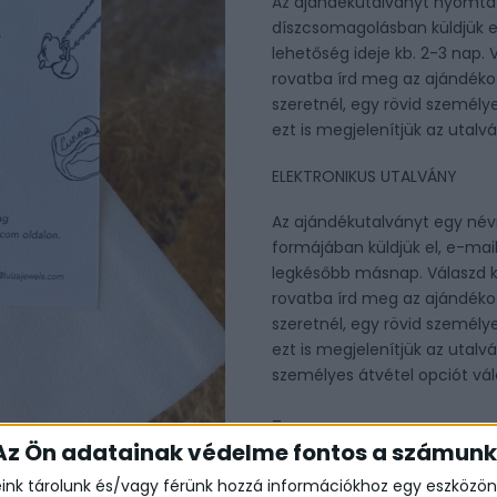
Az ajándékutalványt nyomtat
díszcsomagolásban küldjük el 
lehetőség ideje kb. 2-3 nap. 
rovatba írd meg az ajándékoz
szeretnél, egy rövid személy
ezt is megjelenítjük az utalv
ELEKTRONIKUS UTALVÁNY
Az ajándékutalványt egy név
formájában küldjük el, e-ma
legkésőbb másnap. Válaszd k
rovatba írd meg az ajándékoz
szeretnél, egy rövid személy
ezt is megjelenítjük az utalv
személyes átvétel opciót vál
–
Az Ön adatainak védelme fontos a számun
Az utalványokat a www.luizaj
eink tárolunk és/vagy férünk hozzá információkhoz egy eszközön,
utalványok egyedi rendelésn