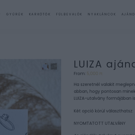
GYŰRŰK
KARKÖTŐK
FÜLBEVALÓK
NYAKLÁNCOK
AJÁND
LUIZA aján
From:
5,000
Ft
Ha szeretnél valakit meglep
abban, hogy pontosan minek 
LUIZA-utalvány formájában is
Két opció körül választhatsz:
NYOMTATOTT UTALVÁNY