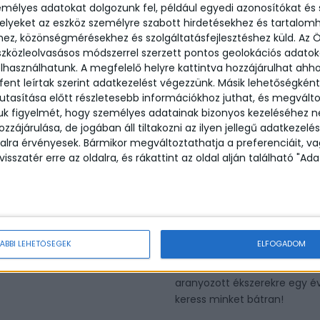
mélyes adatokat dolgozunk fel, például egyedi azonosítókat és
kedvezménnyel nem összev
lyeket az eszköz személyre szabott hirdetésekhez és tartalomh
ez, közönségmérésekhez és szolgáltatásfejlesztéshez küld.
Az 
Ha elakadtál a folyamatban v
szközleolvasásos módszerrel szerzett pontos geolokációs adatok
nekünk bátran: hello@luizaj
elhasználhatunk. A megfelelő helyre kattintva hozzájárulhat ahh
 fent leírtak szerint adatkezelést végezzünk. Másik lehetőségként
ÖSSZEG
tasítása előtt részletesebb információkhoz juthat, és megválto
juk figyelmét, hogy személyes adatainak bizonyos kezeléséhez n
zájárulása, de jogában áll tiltakozni az ilyen jellegű adatkezelés 
FORMÁTUM
alra érvényesek. Bármikor megváltoztathatja a preferenciáit, v
visszatér erre az oldalra, és rákattint az oldal alján található "A
LUIZA
MENNYISÉG
AJÁNDÉKUTALVÁNY
MENNYISÉG
KOSÁRBA TESZEM
ÁBBI LEHETŐSÉGEK
ELFOGADOM
Az aranyozott ékszer nem egy
aranyozás egy felületkezelé
aranyozott ékszerekre egy év
keress minket bátran!