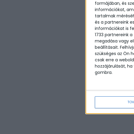
formájában, és sze
információkat, ame
tartalmak méréséh
és a partnereink e
információkat is f
1733 partnereink a
megadása vagy elu
beállításait.
Felhív
szükséges az Ön hoz
csak erre a webold
hozzájárulását, ha 
gombra.
TOV