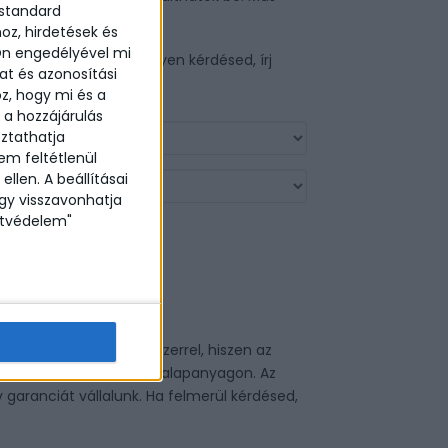
 standard
onhatók.
oz, hirdetések és
Ön engedélyével mi
agy felmerülne bármilyen kérdésed, írj
at és azonosítási
ewels.com
oz, hogy mi és a
 a hozzájárulás
ztathatja
em feltétlenül
ellen. A beállításai
agy visszavonhatja
datvédelem"
enértékű az arany ékszerrel, hiszen az
s, egy bevonat az ezüst alapanyagon. Az
 garanciát vállalunk. Ha felmerül kérdésed,