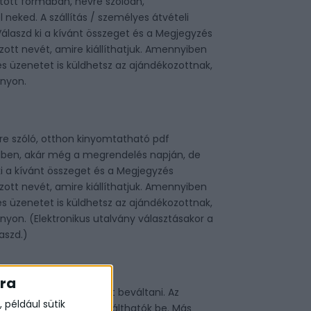
ott formában, névre szólóan,
neked. A szállítás / személyes átvételi
Válaszd ki a kívánt összeget és a Megjegyzés
ott nevét, amire kiállíthatjuk. Amennyiben
es üzenetet is küldhetsz az ajándékozottnak,
ányon.
re szóló, otthon kinyomtatható pdf
ilben, akár még a megrendelés napján, de
i a kívánt összeget és a Megjegyzés
ott nevét, amire kiállíthatjuk. Amennyiben
es üzenetet is küldhetsz az ajándékozottnak,
ányon. (Elektronikus utalvány választásakor a
aszd.)
kra
ewels.com oldalon lehet beváltani. Az
 például sütik
él és készpénzre nem válthatók be. Más