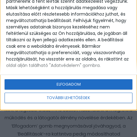
partnereink a fent leírtak szerint adatkezelést végezzünk.
Másik lehetőségként a hozzájárulás megadása vagy
Webfejlesztés by Ethermedia
elutasítása előtt részletesebb információkhoz juthat, és
megváltoztathatja beállításait.
Felhívjuk figyelmét, hogy
személyes adatainak bizonyos kezeléséhez nem
feltétlenül szükséges az Ön hozzájárulása, de jogában áll
tiltakozni az ilyen jellegű adatkezelés ellen. A beállításai
csak erre a weboldalra érvényesek. Bármikor
megváltoztathatja a preferenciáit, vagy visszavonhatja
hozzájárulását, ha visszatér erre az oldalra, és rákattint az
oldal alján található "Adatvédelem" gombra.
ELFOGADOM
TOVÁBBI LEHETŐSÉGEK
Mint a legtöbb oldal, mi is sütiket használunk a megfelelő
működés és a látogatói élmény növelése érdekében. Az
‘Elfogadom’ gomb megnyomásával jóváhagyod, a
‘Beállítások’-ra kattintva pedig módosíthatod