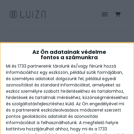
Az Ön adatainak védelme
HEGYIKRISTÁLY KOLLEKCIÓ
fontos a számunkra
Mi és 1733 partnereink tárolunk és/vagy férünk hozzá
információkhoz egy eszközön, például sütik formájában,
és személyes adatokat dolgozunk fel, például egyedi
azonosítókat és standard információkat, amelyeket az
eszköz személyre szabott hirdetésekhez és tartalomhoz,
hirdetések és tartalmak méréséhez, közönségmérésekhez
és szolgáltatásfejlesztéshez küld.
Az Ön engedélyével mi
és a partnereink eszközleolvasásos módszerrel szerzett
pontos geolokációs adatokat és azonosítási
ÁSZF
információkat is felhasználhatunk. A megfelelő helyre
kattintva hozzájárulhat ahhoz, hogy mi és a 1733
© Copyright 2020 Luiza Jewels . All rights reserved.