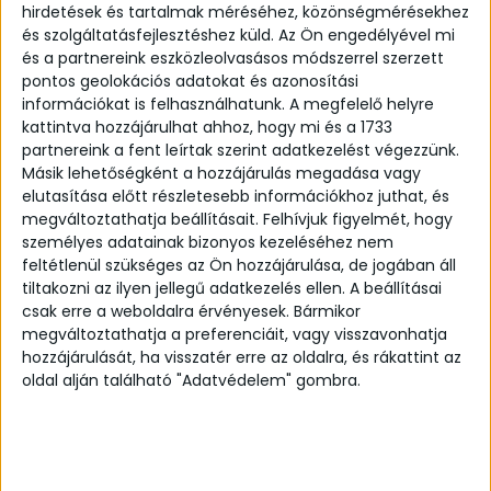
hirdetések és tartalmak méréséhez, közönségmérésekhez
és szolgáltatásfejlesztéshez küld.
Az Ön engedélyével mi
és a partnereink eszközleolvasásos módszerrel szerzett
pontos geolokációs adatokat és azonosítási
információkat is felhasználhatunk. A megfelelő helyre
kattintva hozzájárulhat ahhoz, hogy mi és a 1733
partnereink a fent leírtak szerint adatkezelést végezzünk.
Másik lehetőségként a hozzájárulás megadása vagy
elutasítása előtt részletesebb információkhoz juthat, és
megváltoztathatja beállításait.
Felhívjuk figyelmét, hogy
Rustic karma ring
személyes adatainak bizonyos kezeléséhez nem
feltétlenül szükséges az Ön hozzájárulása, de jogában áll
From:
104,57
€
tiltakozni az ilyen jellegű adatkezelés ellen. A beállításai
csak erre a weboldalra érvényesek. Bármikor
Handcrafted rustic, silk matte ring.
megváltoztathatja a preferenciáit, vagy visszavonhatja
hozzájárulását, ha visszatér erre az oldalra, és rákattint az
Details:
oldal alján található "Adatvédelem" gombra.
Delivery time: 2-4 weeks
Material: 925 Sterling Silver (Also available in
yellow or rose gold plated silver!)
Finish: silk matte