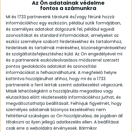
Az Ön adatainak védelme
fontos a számunkra
Mi és 1733 partnereink tárolunk és/vagy férünk hozzá
információkhoz egy eszközön, például sütik formájában,
és személyes adatokat dolgozunk fel, például egyedi
azonosítókat és standard információkat, amelyeket az
eszköz személyre szabott hirdetésekhez és tartalomhoz,
hirdetések és tartalmak méréséhez, közönségmérésekhez
és szolgáltatásfejlesztéshez küld.
Az Ön engedélyével mi
és a partnereink eszközleolvasásos módszerrel szerzett
pontos geolokációs adatokat és azonosítási
Oracle double ring
információkat is felhasználhatunk. A megfelelő helyre
From:
178,85
kattintva hozzájárulhat ahhoz, hogy mi és a 1733
€
partnereink a fent leírtak szerint adatkezelést végezzünk.
Másik lehetőségként a hozzájárulás megadása vagy
Silk matte silver ring.
elutasítása előtt részletesebb információkhoz juthat, és
megváltoztathatja beállításait.
Felhívjuk figyelmét, hogy
Details:
személyes adatainak bizonyos kezeléséhez nem
Delivery time: 2-4 weeks
feltétlenül szükséges az Ön hozzájárulása, de jogában áll
tiltakozni az ilyen jellegű adatkezelés ellen. A beállításai
Material: 925 Sterling Silver (Also available in
csak erre a weboldalra érvényesek. Bármikor
yellow or rose gold plated silver!)