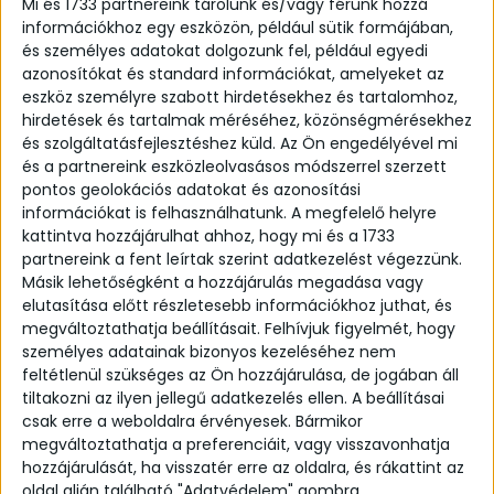
Mi és 1733 partnereink tárolunk és/vagy férünk hozzá
információkhoz egy eszközön, például sütik formájában,
és személyes adatokat dolgozunk fel, például egyedi
azonosítókat és standard információkat, amelyeket az
eszköz személyre szabott hirdetésekhez és tartalomhoz,
hirdetések és tartalmak méréséhez, közönségmérésekhez
és szolgáltatásfejlesztéshez küld.
Az Ön engedélyével mi
és a partnereink eszközleolvasásos módszerrel szerzett
pontos geolokációs adatokat és azonosítási
információkat is felhasználhatunk. A megfelelő helyre
Fluid slim bangle
kattintva hozzájárulhat ahhoz, hogy mi és a 1733
From:
137,14
partnereink a fent leírtak szerint adatkezelést végezzünk.
€
Másik lehetőségként a hozzájárulás megadása vagy
elutasítása előtt részletesebb információkhoz juthat, és
Handcrafted fluid style bangle.
megváltoztathatja beállításait.
Felhívjuk figyelmét, hogy
személyes adatainak bizonyos kezeléséhez nem
Details:
feltétlenül szükséges az Ön hozzájárulása, de jogában áll
Delivery time: 2-4 weeks
tiltakozni az ilyen jellegű adatkezelés ellen. A beállításai
csak erre a weboldalra érvényesek. Bármikor
Material: 925 Sterling Silver (Also available in
megváltoztathatja a preferenciáit, vagy visszavonhatja
yellow or rose gold plated silver!)
hozzájárulását, ha visszatér erre az oldalra, és rákattint az
Finish: polished
oldal alján található "Adatvédelem" gombra.