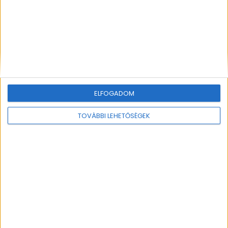
jewelry, as gold plating is a surface treatment –
a layer of gold applied to a base of sterling silver.
We offer a one-year warranty on all gold-plated
pieces. If you have any questions, feel free to
contact us!
Categories:
FLUID TOURMALINE
,
Karkötő
,
Karperec
ELFOGADOM
RELATED PRODUCTS
TOVÁBBI LEHETŐSÉGEK
WAVE BANGLE
FLUID BOLD