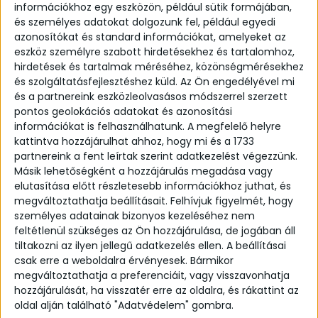
információkhoz egy eszközön, például sütik formájában,
és személyes adatokat dolgozunk fel, például egyedi
azonosítókat és standard információkat, amelyeket az
eszköz személyre szabott hirdetésekhez és tartalomhoz,
hirdetések és tartalmak méréséhez, közönségmérésekhez
és szolgáltatásfejlesztéshez küld.
Az Ön engedélyével mi
és a partnereink eszközleolvasásos módszerrel szerzett
pontos geolokációs adatokat és azonosítási
információkat is felhasználhatunk. A megfelelő helyre
Basic earring
kattintva hozzájárulhat ahhoz, hogy mi és a 1733
partnereink a fent leírtak szerint adatkezelést végezzünk.
From:
102,85
€
Másik lehetőségként a hozzájárulás megadása vagy
elutasítása előtt részletesebb információkhoz juthat, és
Handcrafted, silk matte earring.
megváltoztathatja beállításait.
Felhívjuk figyelmét, hogy
személyes adatainak bizonyos kezeléséhez nem
Details:
feltétlenül szükséges az Ön hozzájárulása, de jogában áll
tiltakozni az ilyen jellegű adatkezelés ellen. A beállításai
Delivery time: 2-4 weeks
csak erre a weboldalra érvényesek. Bármikor
Material: 925 Sterling Silver (Also available in
megváltoztathatja a preferenciáit, vagy visszavonhatja
yellow or rose gold plated silver!)
hozzájárulását, ha visszatér erre az oldalra, és rákattint az
Finish: silk matte
oldal alján található "Adatvédelem" gombra.