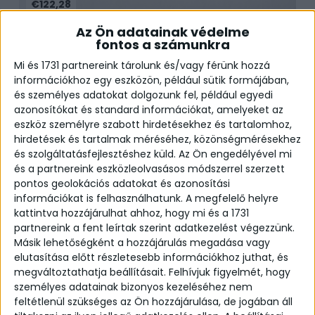
€122,28
Az Ön adatainak védelme
Star Ring
fontos a számunkra
Mi és 1731 partnereink tárolunk és/vagy férünk hozzá
információkhoz egy eszközön, például sütik formájában,
és személyes adatokat dolgozunk fel, például egyedi
azonosítókat és standard információkat, amelyeket az
eszköz személyre szabott hirdetésekhez és tartalomhoz,
hirdetések és tartalmak méréséhez, közönségmérésekhez
és szolgáltatásfejlesztéshez küld.
Az Ön engedélyével mi
és a partnereink eszközleolvasásos módszerrel szerzett
pontos geolokációs adatokat és azonosítási
információkat is felhasználhatunk. A megfelelő helyre
kattintva hozzájárulhat ahhoz, hogy mi és a 1731
partnereink a fent leírtak szerint adatkezelést végezzünk.
Másik lehetőségként a hozzájárulás megadása vagy
elutasítása előtt részletesebb információkhoz juthat, és
megváltoztathatja beállításait.
Felhívjuk figyelmét, hogy
Add to Cart
személyes adatainak bizonyos kezeléséhez nem
feltétlenül szükséges az Ön hozzájárulása, de jogában áll