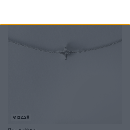
Add to Cart
€122,28
Star necklace