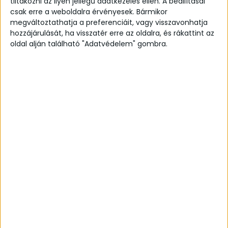
tiltakozni az ilyen jellegű adatkezelés ellen. A beállításai
csak erre a weboldalra érvényesek. Bármikor
megváltoztathatja a preferenciáit, vagy visszavonhatja
hozzájárulását, ha visszatér erre az oldalra, és rákattint az
oldal alján található "Adatvédelem" gombra.
€139,42
Sun Ring